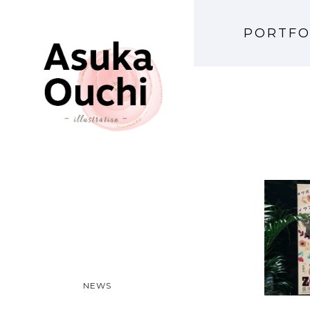
PORTFO
SUPP
を応援
NEWS