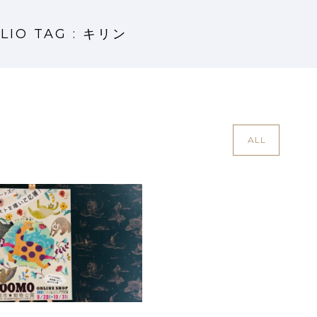
LIO TAG : キリン
ALL
ORTZOO POSTER ～動物園
するチャリティー企画用 ポス
ター～
Design
·
Work