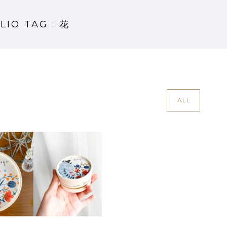
LIO TAG : 花
ALL
OGO SOAP パッケージイラス
ト
Design
·
Package
·
Work