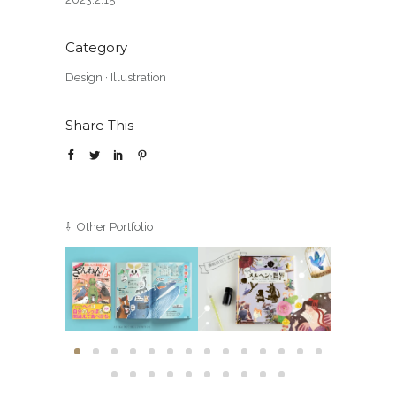
Category
Design
·
Illustration
Share This
⇩ Other Portfolio
高橋書店様『まだ
株式会社イース
企業様
 CHEF
まだざんねんない
ト・プレス様 書
ーコ
きもの』書籍挿絵
籍挿絵
e Book
Design
·
Illu
Book
·
Work
Book
·
Publication
·
Work