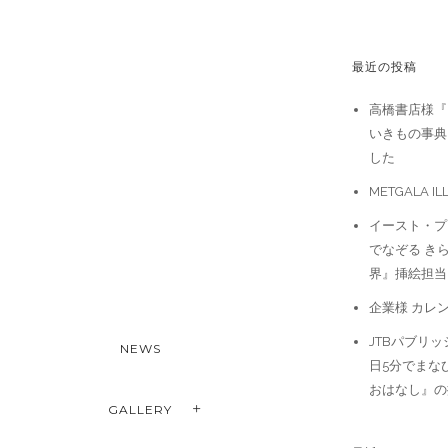
最近の投稿
高橋書店様『
いきもの事典
した
METGALA IL
イースト・プ
でなぞる き
界』挿絵担当
企業様 カレ
JTBパブリッ
NEWS
日5分でまな
おはなし』の
GALLERY