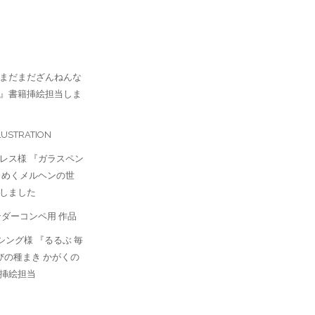
まだまだざんねんな
』書籍挿絵担当しま
LUSTRATION
レス様 『ガラスペン
らめくメルヘンの世
しました
ンダーコンペ用 作品
シング様 『るるぶ 毎
びの種まき かがくの
挿絵担当