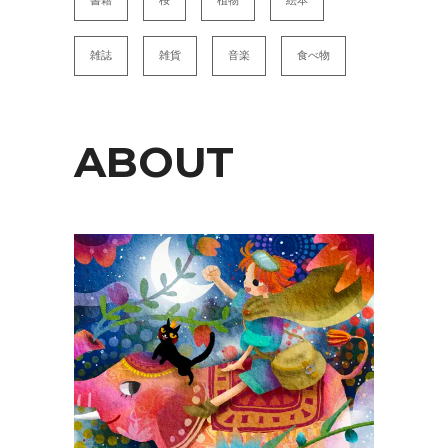
書籍
桜
植物
絵本
雑誌
雑貨
音楽
食べ物
ABOUT