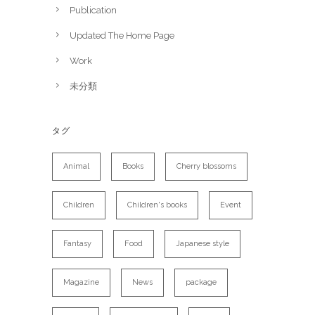
Publication
Updated The Home Page
Work
未分類
タグ
Animal
Books
Cherry blossoms
Children
Children's books
Event
Fantasy
Food
Japanese style
Magazine
News
package