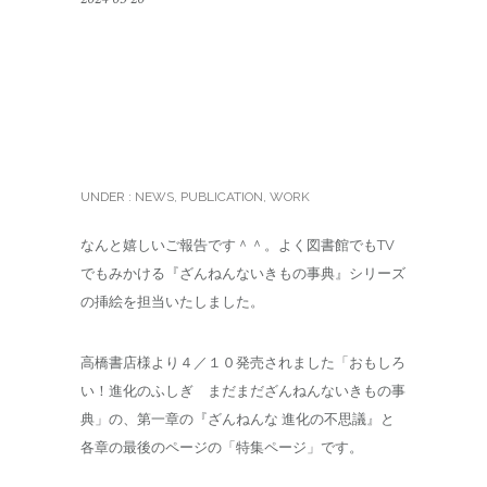
高橋書店様『まだまだざ
んねんないきもの事典』
書籍挿絵担当しました
UNDER :
NEWS
,
PUBLICATION
,
WORK
なんと嬉しいご報告です＾＾。よく図書館でもTV
でもみかける『ざんねんないきもの事典』シリーズ
の挿絵を担当いたしました。
高橋書店様より４／１０発売されました「おもしろ
い！進化のふしぎ まだまだざんねんないきもの事
典」の、第一章の『ざんねんな 進化の不思議』と
各章の最後のページの「特集ページ」です。