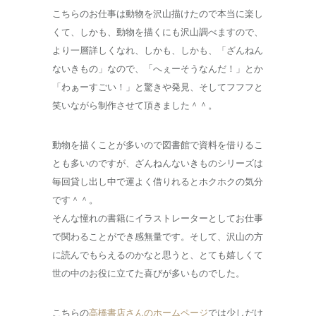
こちらのお仕事は動物を沢山描けたので本当に楽し
くて、しかも、動物を描くにも沢山調べますので、
より一層詳しくなれ、しかも、しかも、「ざんねん
ないきもの」なので、「へぇーそうなんだ！」とか
「わぁーすごい！」と驚きや発見、そしてフフフと
笑いながら制作させて頂きました＾＾。
動物を描くことが多いので図書館で資料を借りるこ
とも多いのですが、ざんねんないきものシリーズは
毎回貸し出し中で運よく借りれるとホクホクの気分
です＾＾。
そんな憧れの書籍にイラストレーターとしてお仕事
で関わることができ感無量です。そして、沢山の方
に読んでもらえるのかなと思うと、とても嬉しくて
世の中のお役に立てた喜びが多いものでした。
こちらの
高橋書店さんのホームページ
では少しだけ