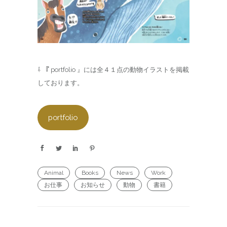
⇩ 『 portfolio 』には全４１点の動物イラストを掲載
しております。
portfolio
Animal
Books
News
Work
お仕事
お知らせ
動物
書籍