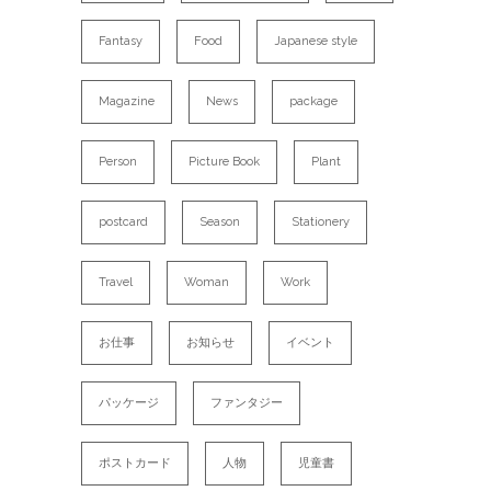
Fantasy
Food
Japanese style
Magazine
News
package
Person
Picture Book
Plant
postcard
Season
Stationery
Travel
Woman
Work
お仕事
お知らせ
イベント
パッケージ
ファンタジー
ポストカード
人物
児童書