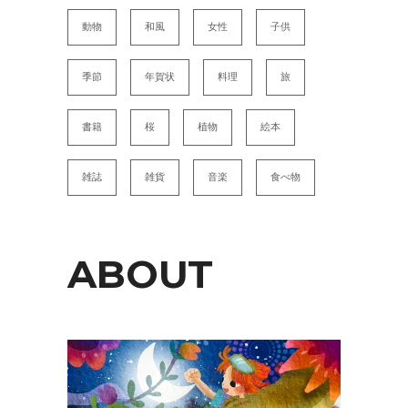
動物
和風
女性
子供
季節
年賀状
料理
旅
書籍
桜
植物
絵本
雑誌
雑貨
音楽
食べ物
ABOUT