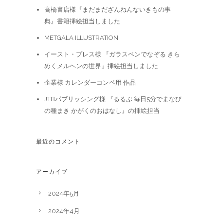
高橋書店様『まだまだざんねんないきもの事
典』書籍挿絵担当しました
METGALA ILLUSTRATION
イースト・プレス様 『ガラスペンでなぞる きら
めくメルヘンの世界』挿絵担当しました
企業様 カレンダーコンペ用 作品
JTBパブリッシング様 『るるぶ 毎日5分でまなび
の種まき かがくのおはなし』の挿絵担当
最近のコメント
アーカイブ
2024年5月
2024年4月