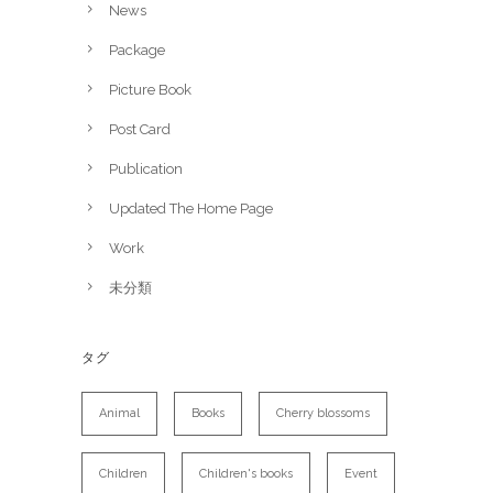
News
Package
Picture Book
Post Card
Publication
Updated The Home Page
Work
未分類
タグ
Animal
Books
Cherry blossoms
Children
Children's books
Event