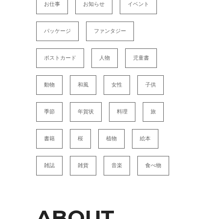
お仕事
お知らせ
イベント
パッケージ
ファンタジー
ポストカード
人物
児童書
動物
和風
女性
子供
季節
年賀状
料理
旅
書籍
桜
植物
絵本
雑誌
雑貨
音楽
食べ物
ABOUT