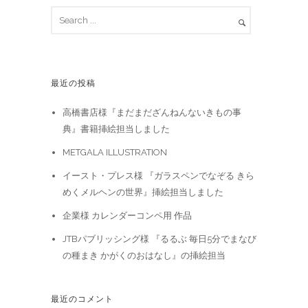
最近の投稿
高橋書店様『まだまだざんねんないきもの事
典』書籍挿絵担当しました
METGALA ILLUSTRATION
イースト・プレス様 『ガラスペンでなぞる きら
めくメルヘンの世界』挿絵担当しました
企業様 カレンダーコンペ用 作品
JTBパブリッシング様 『るるぶ 毎日5分でまなび
の種まき かがくのおはなし』の挿絵担当
最近のコメント