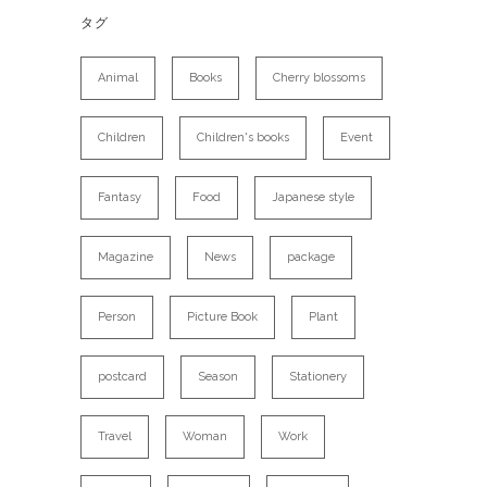
タグ
Animal
Books
Cherry blossoms
Children
Children's books
Event
Fantasy
Food
Japanese style
Magazine
News
package
Person
Picture Book
Plant
postcard
Season
Stationery
Travel
Woman
Work