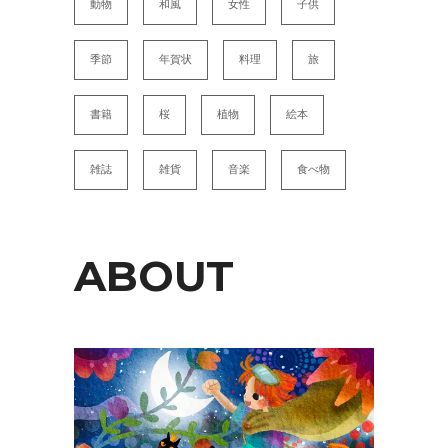
動物
和風
女性
子供
季節
年賀状
料理
旅
書籍
桜
植物
絵本
雑誌
雑貨
音楽
食べ物
ABOUT