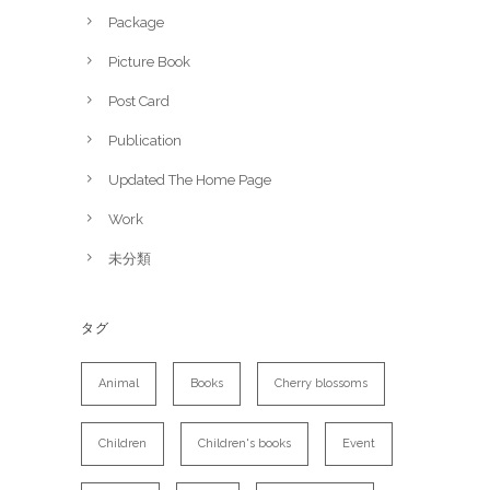
Package
Picture Book
Post Card
Publication
Updated The Home Page
Work
未分類
タグ
Animal
Books
Cherry blossoms
Children
Children's books
Event