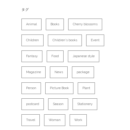
タグ
Animal
Books
Cherry blossoms
Children
Children's books
Event
Fantasy
Food
Japanese style
Magazine
News
package
Person
Picture Book
Plant
postcard
Season
Stationery
Travel
Woman
Work