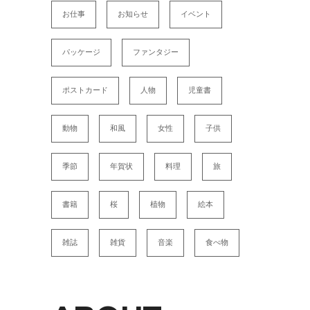
お仕事
お知らせ
イベント
パッケージ
ファンタジー
ポストカード
人物
児童書
動物
和風
女性
子供
季節
年賀状
料理
旅
書籍
桜
植物
絵本
雑誌
雑貨
音楽
食べ物