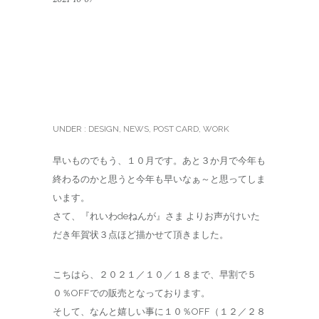
マイプリント様 2022年
かわいいトラの年賀状 発
売中
UNDER :
DESIGN
,
NEWS
,
POST CARD
,
WORK
早いものでもう、１０月です。あと３か月で今年も
終わるのかと思うと今年も早いなぁ～と思ってしま
います。
さて、『れいわdeねんが』さま よりお声がけいた
だき年賀状３点ほど描かせて頂きました。
こちはら、２０２１／１０／１８まで、早割で５
０％OFFでの販売となっております。
そして、なんと嬉しい事に１０％OFF（１２／２８