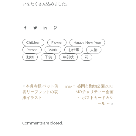
いをたくさん込めました。
Children
Flower
Happy New Year
Person
Work
お仕事
人物
動物
子供
年賀状
花
«
本眞寺様 ペット供
盛岡市動物公園ZOO
│
HOME
養リーフレットの表
MOチャリティー企画
│
紙イラスト
～ ポストカード＆シ
ール ～
»
Comments are closed.