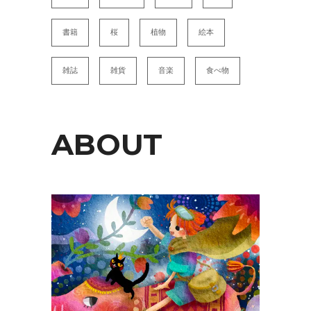
書籍
桜
植物
絵本
雑誌
雑貨
音楽
食べ物
ABOUT