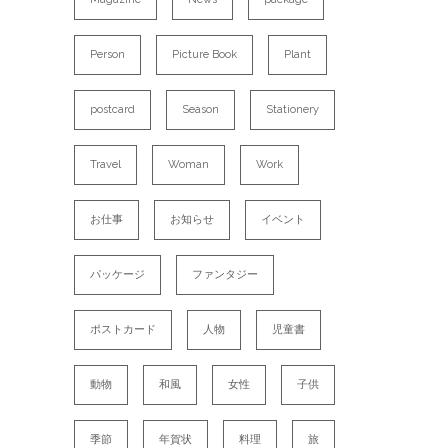
Person
Picture Book
Plant
postcard
Season
Stationery
Travel
Woman
Work
お仕事
お知らせ
イベント
パッケージ
ファンタジー
ポストカード
人物
児童書
動物
和風
女性
子供
季節
年賀状
料理
旅