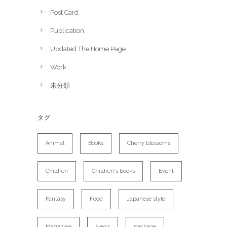
Post Card
Publication
Updated The Home Page
Work
未分類
タグ
Animal
Books
Cherry blossoms
Children
Children's books
Event
Fantasy
Food
Japanese style
Magazine
News
package