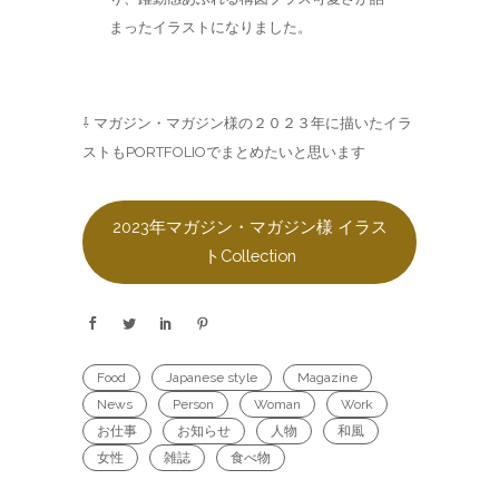
まったイラストになりました。
⇩ マガジン・マガジン様の２０２３年に描いたイラ
ストもPORTFOLIOでまとめたいと思います
2023年マガジン・マガジン様 イラス
トCollection
Food
Japanese style
Magazine
News
Person
Woman
Work
お仕事
お知らせ
人物
和風
女性
雑誌
食べ物